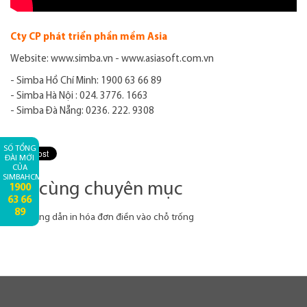
Cty CP phát triển phần mềm Asia
Website:
www.simba.vn
-
www.asiasoft.com.vn
- Simba Hồ Chí Minh: 1900 63 66 89
- Simba Hà Nội : 024. 3776. 1663
- Simba Đà Nẵng: 0236. 222. 9308
SỐ TỔNG
ĐÀI MỚI
CỦA
SIMBAHCM:
Tin cùng chuyên mục
1900
63 66
89
Hướng dẫn in hóa đơn điền vào chỗ trống