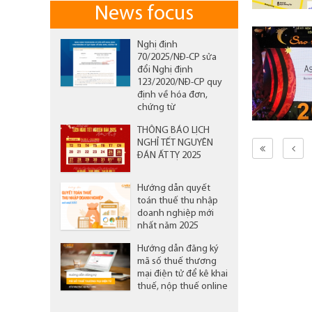
News focus
Nghị định
70/2025/NĐ-CP sửa
đổi Nghị định
123/2020/NĐ-CP quy
định về hóa đơn,
chứng từ
THÔNG BÁO LỊCH
NGHỈ TẾT NGUYÊN
ĐÁN ẤT TỴ 2025
Hướng dẫn quyết
toán thuế thu nhập
doanh nghiệp mới
nhất năm 2025
Hướng dẫn đăng ký
mã số thuế thương
mại điện tử để kê khai
thuế, nộp thuế online