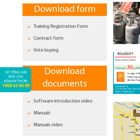
Download form
Training Registration Form
Contract form
Vote buying
Download
SỐ TỔNG ĐÀI
MỚI CỦA
ASIASOFTHCM:
documents
1900 63 66 89
Software introduction video
Manuals
Manuals video