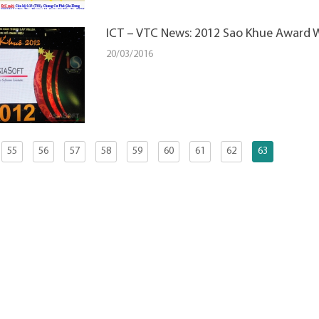
ICT – VTC News: 2012 Sao Khue Award 
20/03/2016
55
56
57
58
59
60
61
62
63