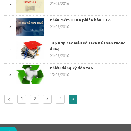
2
21/03/2016
Phần mềm HTKK phiên bản 3.1.5
3
21/03/2016
Tập hợp các mẫu sổ sách kế toán thông
dụng
4
21/03/2016
Phiếu đăng ký đào tạo
5
15/03/2016
1
2
3
4
5