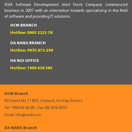
ASIA Software Development Joint Stock Company commenced
business in 2001 with an orientation towards specializing in the field
of software and providing IT solutions.
HCM BRANCH
Hotline: 0903 2222 78
DA NANG BRANCH
Hotline: 0935.072.299
HA NOI OFFICE
Hotline: 1900 636 585
HCM Branch
60 Street No.11 KDC Cityland, Go Vap District
Tel: 1900 63 66 89 - Fax: 08.3916.8353
Email: info@simba.vn
DA NANG Branch