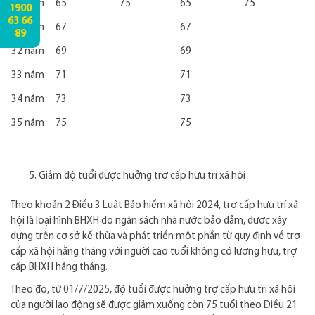
30 năm
65
75
65
75
1900
63 66
31 năm
67
67
89
32 năm
69
69
33 năm
71
71
34 năm
73
73
35 năm
75
75
Giảm độ tuổi được hưởng trợ cấp hưu trí xã hội
Theo khoản 2 Điều 3 Luật Bảo hiểm xã hội 2024, trợ cấp hưu trí xã
hội là loại hình BHXH do ngân sách nhà nước bảo đảm, được xây
dựng trên cơ sở kế thừa và phát triển một phần từ quy định về trợ
cấp xã hội hằng tháng với người cao tuổi không có lương hưu, trợ
cấp BHXH hằng tháng.
Theo đó, từ 01/7/2025, độ tuổi được hưởng trợ cấp hưu trí xã hội
của người lao động sẽ được giảm xuống còn 75 tuổi theo Điều 21