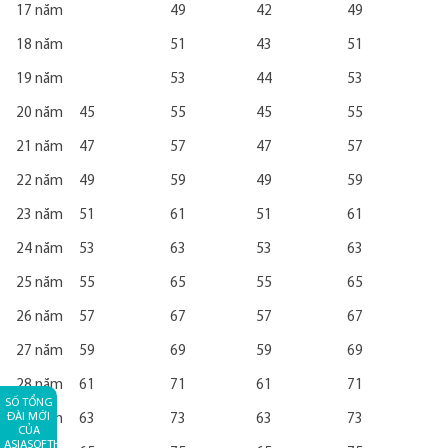
17 năm
49
42
49
18 năm
51
43
51
19 năm
53
44
53
20 năm
45
55
45
55
21 năm
47
57
47
57
22 năm
49
59
49
59
23 năm
51
61
51
61
24 năm
53
63
53
63
25 năm
55
65
55
65
26 năm
57
67
57
67
27 năm
59
69
59
69
28 năm
61
71
61
71
SỐ TỔNG
ĐÀI MỚI
29 năm
63
73
63
73
CỦA
ASIASOFTHCM: