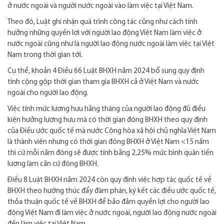
ở nước ngoài và người nước ngoài vào làm việc tại Việt Nam.
Theo đó, Luật ghi nhận quá trình công tác cũng như cách tính
hưởng những quyền lợi với người lao động Việt Nam làm việc ở
nước ngoài cũng như là người lao động nước ngoài làm việc tại Việt
Nam trong thời gian tới.
Cụ thể, khoản 4 Điều 66 Luật BHXH năm 2024 bổ sung quy định
tính cộng gộp thời gian tham gia BHXH cả ở Việt Nam và nước
ngoài cho người lao động.
Việc tính mức lương hưu hằng tháng của người lao động đủ điều
kiện hưởng lương hưu mà có thời gian đóng BHXH theo quy định
của Điều ước quốc tế mà nước Cộng hòa xã hội chủ nghĩa Việt Nam
là thành viên nhưng có thời gian đóng BHXH ở Việt Nam <15 năm
thì cứ mỗi năm đóng sẽ được tính bằng 2,25% mức bình quân tiền
lương làm căn cứ đóng BHXH.
Điều 8 Luật BHXH năm 2024 còn quy định việc hợp tác quốc tế về
BHXH theo hướng thúc đẩy đàm phán, ký kết các điều ước quốc tế,
thỏa thuận quốc tế về BHXH để bảo đảm quyền lợi cho người lao
động Việt Nam đi làm việc ở nước ngoài, người lao động nước ngoài