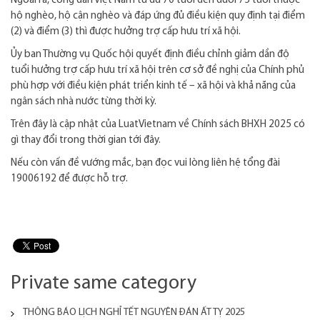
Ngoài ra, công dân Việt Nam từ đủ 70 tuổi đến dưới 75 tuổi thuộc
hộ nghèo, hộ cận nghèo và đáp ứng đủ điều kiện quy định tại điểm
(2) và điểm (3) thì được hưởng trợ cấp hưu trí xã hội.
Ủy ban Thường vụ Quốc hội quyết định điều chỉnh giảm dần độ
tuổi hưởng trợ cấp hưu trí xã hội trên cơ sở đề nghị của Chính phủ
phù hợp với điều kiện phát triển kinh tế – xã hội và khả năng của
ngân sách nhà nước từng thời kỳ.
Trên đây là cập nhật của LuatVietnam về Chính sách BHXH 2025 có
gì thay đổi trong thời gian tới đây.
Nếu còn vấn đề vướng mắc, bạn đọc vui lòng liên hệ tổng đài
19006192 để được hỗ trợ.
Private same category
THÔNG BÁO LỊCH NGHỈ TẾT NGUYÊN ĐÁN ẤT TỴ 2025