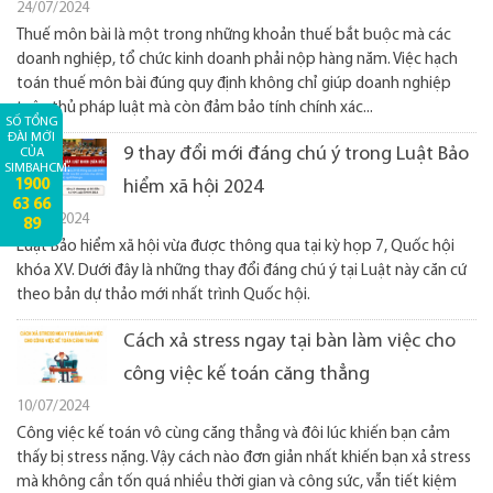
24/07/2024
Thuế môn bài là một trong những khoản thuế bắt buộc mà các
doanh nghiệp, tổ chức kinh doanh phải nộp hàng năm. Việc hạch
toán thuế môn bài đúng quy định không chỉ giúp doanh nghiệp
tuân thủ pháp luật mà còn đảm bảo tính chính xác...
SỐ TỔNG
ĐÀI MỚI
9 thay đổi mới đáng chú ý trong Luật Bảo
CỦA
SIMBAHCM:
1900
hiểm xã hội 2024
63 66
18/07/2024
89
Luật Bảo hiểm xã hội vừa được thông qua tại kỳ họp 7, Quốc hội
khóa XV. Dưới đây là những thay đổi đáng chú ý tại Luật này căn cứ
theo bản dự thảo mới nhất trình Quốc hội.
Cách xả stress ngay tại bàn làm việc cho
công việc kế toán căng thẳng
10/07/2024
Công việc kế toán vô cùng căng thẳng và đôi lúc khiến bạn cảm
thấy bị stress nặng. Vậy cách nào đơn giản nhất khiến bạn xả stress
mà không cần tốn quá nhiều thời gian và công sức, vẫn tiết kiệm