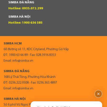
SIMBA ĐÀ NẴNG
Hotline: 0935.072.299
SIMBA HÀ NỘI
Hotline: 1900 636 585
SIMBA HCM
60 đường số 11, KDC Cityland, Phường Gò Vấp
ĐT: 1900 63 66 89 - Fax: 028.3916.8353
Email: info@simba.vn
SIMBA ĐÀ NẴNG
168 Lý Thái Tông, Phường Hòa Khánh
ĐT: 0236.222.9308 - Fax: 0236.363.4897
Email: info@simba.vn
SIMBA HÀ NỘI
Số 6 phố Vũ Ngọc Phan, Phường Láng