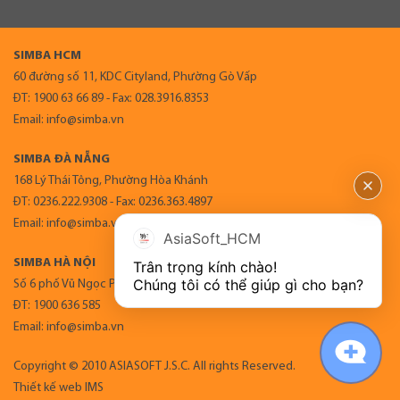
SIMBA HCM
60 đường số 11, KDC Cityland, Phường Gò Vấp
ĐT: 1900 63 66 89 - Fax: 028.3916.8353
Email: info@simba.vn
SIMBA ĐÀ NẴNG
168 Lý Thái Tông, Phường Hòa Khánh
ĐT: 0236.222.9308 - Fax: 0236.363.4897
Email: info@simba.vn
AsiaSoft_HCM
SIMBA HÀ NỘI
Trân trọng kính chào!

Chúng tôi có thể giúp gì cho bạn?
Số 6 phố Vũ Ngọc Phan, Phường Láng
ĐT: 1900 636 585
Email: info@simba.vn
Copyright © 2010 ASIASOFT J.S.C. All rights Reserved.
Thiết kế web
IMS