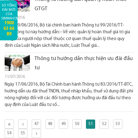
SỐ TỔNG
GTGT
ĐÀI MỚI
CỦA
19/07/2016
SIMBAHCM:
1900
Ngày 29/06/2016, Bộ tài chính ban hành Thông tư 99/2016/TT-
63 66
BTCThông tư này hướng dẫn:– Về việc quản lý hoàn thuế giá trị gia
89
tăng của người nộp thuế thuộc cơ quan thuế quản lý theo quy
định của Luật Ngân sách Nhà nước, Luật Thuế giá...
Thông tư hướng dẫn thực hiện ưu đãi đầu
tư
11/07/2016
Ngày 17/06/2016, Bộ Tài Chính ban hành Thông tư 83/2016/TT-BTC,
hướng dẫn ưu đãi thuế TNDN, thuế nhập khẩu, thuế sử dụng đất phi
nông nghiệp đối với các đối tượng được hưởng ưu đãi đầu tư theo
quy định của Luật đầu tư số...
47
48
49
50
51
52
53
54
55