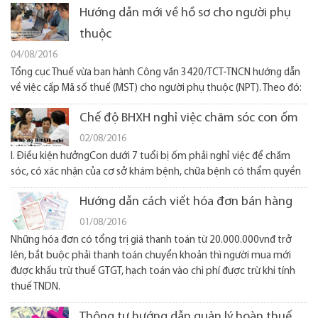
Hướng dẫn mới về hồ sơ cho người phụ
thuộc
04/08/2016
Tổng cục Thuế vừa ban hành Công văn 3420/TCT-TNCN hướng dẫn
về việc cấp Mã số thuế (MST) cho người phụ thuộc (NPT). Theo đó:
Chế độ BHXH nghỉ việc chăm sóc con ốm
02/08/2016
I. Điều kiện hưởngCon dưới 7 tuổi bị ốm phải nghỉ việc để chăm
sóc, có xác nhận của cơ sở khám bệnh, chữa bệnh có thẩm quyền
Hướng dẫn cách viết hóa đơn bán hàng
01/08/2016
Những hóa đơn có tổng trị giá thanh toán từ 20.000.000vnđ trở
lên, bắt buộc phải thanh toán chuyển khoản thì người mua mới
được khấu trừ thuế GTGT, hạch toán vào chi phí được trừ khi tính
thuế TNDN.
Thông tư hướng dẫn quản lý hoàn thuế