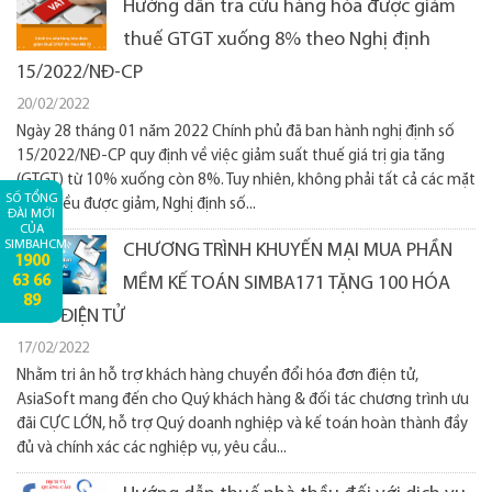
Hướng dẫn tra cứu hàng hóa được giảm
thuế GTGT xuống 8% theo Nghị định
15/2022/NĐ-CP
20/02/2022
Ngày 28 tháng 01 năm 2022 Chính phủ đã ban hành nghị định số
15/2022/NĐ-CP quy định về việc giảm suất thuế giá trị gia tăng
(GTGT) từ 10% xuống còn 8%. Tuy nhiên, không phải tất cả các mặt
SỐ TỔNG
hàng đều được giảm, Nghị định số...
ĐÀI MỚI
CỦA
SIMBAHCM:
CHƯƠNG TRÌNH KHUYẾN MẠI MUA PHẦN
1900
63 66
MỀM KẾ TOÁN SIMBA171 TẶNG 100 HÓA
89
ĐƠN ĐIỆN TỬ
17/02/2022
Nhằm tri ân hỗ trợ khách hàng chuyển đổi hóa đơn điện tử,
AsiaSoft mang đến cho Quý khách hàng & đối tác chương trình ưu
đãi CỰC LỚN, hỗ trợ Quý doanh nghiệp và kế toán hoàn thành đầy
đủ và chính xác các nghiệp vụ, yêu cầu...