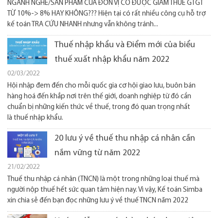
NGÀNH NGHỀ/SẢN PHẨM CỦA ĐƠN VỊ CÓ ĐƯỢC GIẢM THUẾ GTGT
TỪ 10%-> 8% HAY KHÔNG??? Hiện tại có rất nhiều công cụ hỗ trợ
kế toán TRA CỨU NHANH nhưng vẫn không tránh...
Thuế nhập khẩu và Điểm mới của biểu
thuế xuất nhập khẩu năm 2022
02/03/2022
Hội nhập đem đến cho mỗi quốc gia cơ hội giao lưu, buôn bán
hàng hoá đến khắp nơi trên thế giới, doanh nghiệp từ đó cần
chuẩn bị những kiến thức về thuế, trong đó quan trọng nhất
là thuế nhập khẩu.
20 lưu ý về thuế thu nhập cá nhân cần
nắm vững từ năm 2022
21/02/2022
Thuế thu nhập cá nhân (TNCN) là một trong những loại thuế mà
người nộp thuế hết sức quan tâm hiện nay. Vì vậy, Kế toán Simba
xin chia sẻ đến bạn đọc những lưu ý về thuế TNCN năm 2022