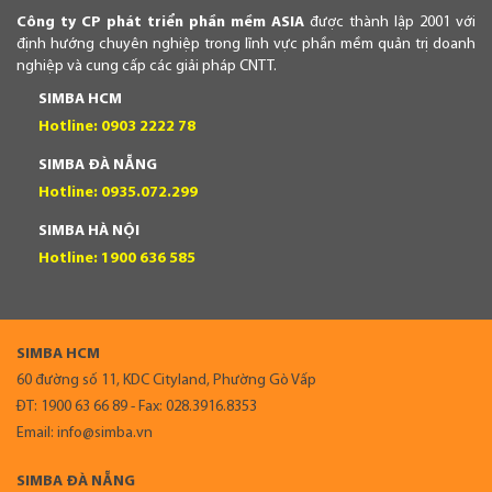
Công ty CP phát triển phần mềm ASIA
được thành lập 2001 với
định hướng chuyên nghiệp trong lĩnh vực phần mềm quản trị doanh
nghiệp và cung cấp các giải pháp CNTT.
SIMBA HCM
Hotline: 0903 2222 78
SIMBA ĐÀ NẴNG
Hotline: 0935.072.299
SIMBA HÀ NỘI
Hotline: 1900 636 585
SIMBA HCM
60 đường số 11, KDC Cityland, Phường Gò Vấp
ĐT: 1900 63 66 89 - Fax: 028.3916.8353
Email: info@simba.vn
SIMBA ĐÀ NẴNG