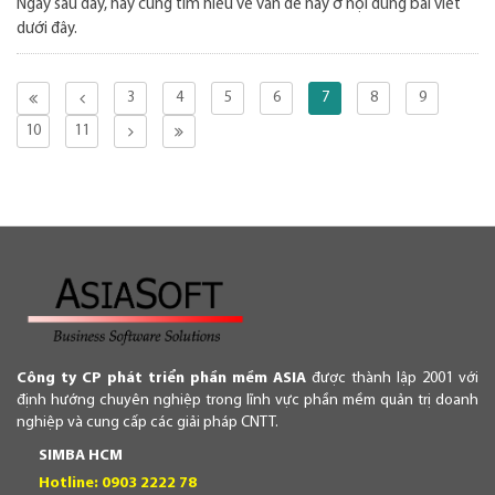
Ngay sau đây, hãy cùng tìm hiểu về vấn đề này ở nội dung bài viết
dưới đây.
3
4
5
6
7
8
9
10
11
Công ty CP phát triển phần mềm ASIA
được thành lập 2001 với
định hướng chuyên nghiệp trong lĩnh vực phần mềm quản trị doanh
nghiệp và cung cấp các giải pháp CNTT.
SIMBA HCM
Hotline: 0903 2222 78