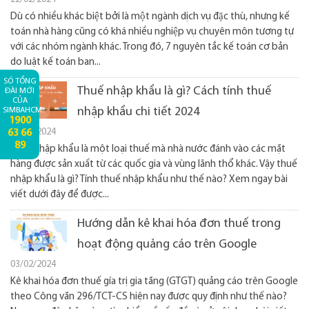
Dù có nhiều khác biệt bởi là một ngành dịch vụ đặc thù, nhưng kế
toán nhà hàng cũng có khá nhiều nghiệp vụ chuyên môn tương tự
với các nhóm ngành khác. Trong đó, 7 nguyên tắc kế toán cơ bản
do luật kế toán ban...
SỐ TỔNG
Thuế nhập khẩu là gì? Cách tính thuế
ĐÀI MỚI
CỦA
nhập khẩu chi tiết 2024
SIMBAHCM:
1900
15/02/2024
63 66
89
Thuế nhập khẩu là một loại thuế mà nhà nước đánh vào các mặt
hàng được sản xuất từ các quốc gia và vùng lãnh thổ khác. Vậy thuế
nhập khẩu là gì? Tính thuế nhập khẩu như thế nào? Xem ngay bài
viết dưới đây để được...
Hướng dẫn kê khai hóa đơn thuế trong
hoạt động quảng cáo trên Google
03/02/2024
Kê khai hóa đơn thuế gía trị gia tăng (GTGT) quảng cáo trên Google
theo Công văn 296/TCT-CS hiện nay được quy định như thế nào?