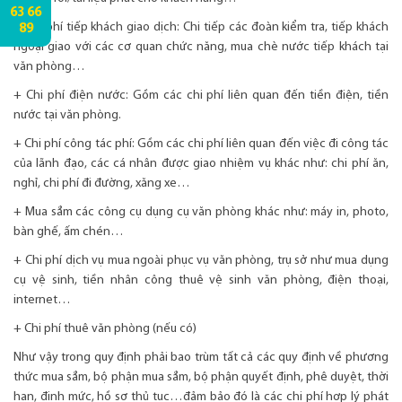
63 66
+ Chi phí tiếp khách giao dịch: Chi tiếp các đoàn kiểm tra, tiếp khách
89
ngoại giao với các cơ quan chức năng, mua chè nước tiếp khách tại
văn phòng…
+ Chi phí điện nước: Gồm các chi phí liên quan đến tiền điện, tiền
nước tại văn phòng.
+ Chi phí công tác phí: Gồm các chi phí liên quan đến việc đi công tác
của lãnh đạo, các cá nhân được giao nhiệm vụ khác như: chi phí ăn,
nghỉ, chi phí đi đường, xăng xe…
+ Mua sắm các công cụ dụng cụ văn phòng khác như: máy in, photo,
bàn ghế, ấm chén…
+ Chi phí dịch vụ mua ngoài phục vụ văn phòng, trụ sở như mua dụng
cụ vệ sinh, tiền nhân công thuê vệ sinh văn phòng, điện thoại,
internet…
+ Chi phí thuê văn phòng (nếu có)
Như vậy trong quy định phải bao trùm tất cả các quy định về phương
thức mua sắm, bộ phận mua sắm, bộ phận quyết định, phê duyệt, thời
hạn, định mức, hồ sơ thủ tục…đảm bảo đó là các chi phí hợp lý phát