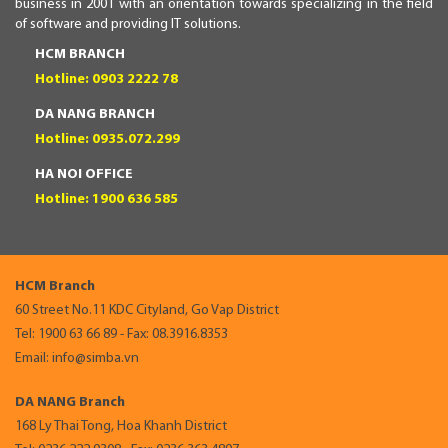
business in 2001 with an orientation towards specializing in the field
of software and providing IT solutions.
HCM BRANCH
Hotline: 0903 2222 78
DA NANG BRANCH
Hotline: 0935.072.299
HA NOI OFFICE
Hotline: 1900 636 585
HCM Branch
60 Street No.11 KDC Cityland, Go Vap District
Tel: 1900 63 66 89 - Fax: 08.3916.8353
Email: info@simba.vn
DA NANG Branch
168 Ly Thai Tong, Hoa Khanh District