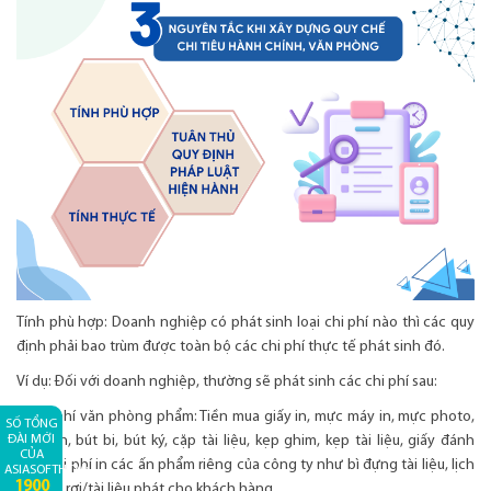
Tính phù hợp: Doanh nghiệp có phát sinh loại chi phí nào thì các quy
định phải bao trùm được toàn bộ các chi phí thực tế phát sinh đó.
Ví dụ: Đối với doanh nghiệp, thường sẽ phát sinh các chi phí sau:
+ Chi phí văn phòng phẩm: Tiền mua giấy in, mực máy in, mực photo,
SỐ TỔNG
ĐÀI MỚI
sổ sách, bút bi, bút ký, cặp tài liệu, kẹp ghim, kẹp tài liệu, giấy đánh
CỦA
dấu, chi phí in các ấn phẩm riêng của công ty như bì đựng tài liệu, lịch
ASIASOFTHCM:
1900
bàn, tờ rơi/tài liệu phát cho khách hàng…