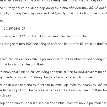
 một lần là tổng số thuế phải nộp của từng năm dương lịch theo quy định.
có sự thay đổi về nội dung hợp đồng thuê nhà dẫn đến thay đổi về doanh 
 chỉnh, bổ sung theo quy định của Luật Quản lý thuế cho kỳ tính thuế có sự 
bài
h 139/2016/NĐ-CP,
hu hàng năm dưới 100 triệu đồng sẽ được miễn lệ phí môn bài
hu hàng năm trên 100 triệu đồng sẽ phải nộp lệ phí môn bài với mức thuế 
ể làm căn cứ xác định mức lệ phí môn bài đối với cá nhân có hoạt động cho
thuê tài sản của năm tính thuế
cá nhân phát sinh nhiều hợp đồng cho thuê tài sản tại một địa điểm thì do
ng doanh thu từ các hợp đồng cho thuê tài sản của năm tính thuế
cá nhân phát sinh cho thuê tài sản tại nhiều địa điểm thì doanh thu để là
u từ các hợp đồng cho thuê tài sản của các địa điểm của năm tính thuế, b
 tài sản
hợp đồng cho thuê tài sản kéo dài trong nhiều năm thì nộp lệ phí môn b