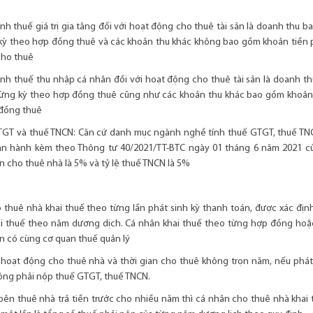
nh thuế giá trị gia tăng đối với hoạt động cho thuê tài sản là doanh thu 
 kỳ theo hợp đồng thuê và các khoản thu khác không bao gồm khoản tiền
cho thuê
ính thuế thu nhập cá nhân đối với hoạt động cho thuê tài sản là doanh th
từng kỳ theo hợp đồng thuê cũng như các khoản thu khác bao gồm khoản
 đồng thuê
GTGT và thuế TNCN: Căn cứ danh mục ngành nghề tính thuế GTGT, thuế TNC
n hành kèm theo Thông tư 40/2021/TT-BTC ngày 01 tháng 6 năm 2021 của
n cho thuê nhà là 5% và tỷ lệ thuế TNCN là 5%
 thuê nhà khai thuế theo từng lần phát sinh kỳ thanh toán, được xác địn
i thuế theo năm dương dịch. Cá nhân khai thuế theo từng hợp đồng hoặc 
àn có cùng cơ quan thuế quản lý
 hoạt động cho thuê nhà và thời gian cho thuê không trọn năm, nếu phát
ông phải nộp thuế GTGT, thuế TNCN.
bên thuê nhà trả tiền trước cho nhiều năm thì cá nhân cho thuê nhà khai t