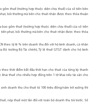
bao gồm thuế (trường hợp thuộc diện chịu thuế) của số tiền bên
 phạt, bồi thường mà bên cho thuê nhận được theo thỏa thuận
u bao gồm thuế (trường hợp thuộc diện chịu thuế) của số tiền
 tiền phạt, bồi thường mà bên cho thuê nhận được theo thỏa
N theo tỷ lệ % trên doanh thu đối với hộ kinh doanh, cá nhân
 Bộ trưởng Bộ Tài chính), Tỷ lệ thuế GTGT dành cho hộ kinh
h theo thời điểm bắt đầu thời hạn cho thuê của từng kỳ thanh
khai thuế cho nhiều hợp đồng trên 1 tờ khai nếu tài sản cho
 sinh doanh thu cho thuê từ 100 triệu đồng/năm trở xuống thì
huế, nộp thuế một lần đối với toàn bộ doanh thu trả trước. Số