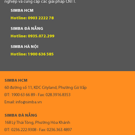
nghiệp và cung cấp các giải pháp CNTT.
SIMBA HCM
Hotline: 0903 2222 78
SIMBA ĐÀ NẴNG
Hotline: 0935.072.299
SIMBA HÀ NỘI
Hotline: 1900 636 585
SIMBA HCM
60 đường số 11, KDC Cityland, Phường Gò Vấp
ĐT: 1900 63 66 89 - Fax: 028.3916.8353
Email: info@simba.vn
SIMBA ĐÀ NẴNG
168 Lý Thái Tông, Phường Hòa Khánh
ĐT: 0236.222.9308 - Fax: 0236.363.4897