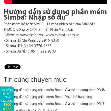
Hướng dẫn sử dụng phần mềm
Simba: Nhập số dư
Phần mềm kế toán SIMBA – Là một phiên bản của AsiaSoft
THUỘC: Công ty CP Phát Triển Phần Mềm Asia
- Website: www.simba.vn - www.asiasoft.com.vn
- Simba Hồ Chí Minh: 08. 3916. 8350
- Simba Hà Nội : 04. 3776. 1663
- Simba Đà Nẵng: 0511. 222. 9308
Tin cùng chuyên mục
Hướng dẫn sử dụng phần mềm Simba: Giá thành công trình QĐ48
SỐ TỔNG
ĐÀI MỚI
Hướng dẫn sử dụng phần mềm Simba: Phân hệ bán hàng
CỦA
SIMBAHCM:
Hướng dẫn sử dụng phần mềm Simba: Giá thành công trình QĐ15
1900
63 66
Một số tiện ích của bản Simba 4.0