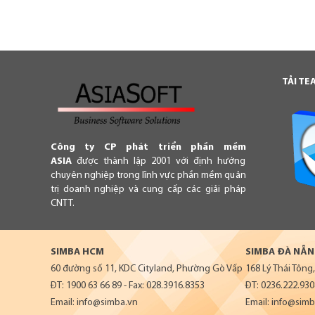
TẢI T
Công ty CP phát triển phần mềm
ASIA
được thành lập 2001 với định hướng
chuyên nghiệp trong lĩnh vực phần mềm quản
trị doanh nghiệp và cung cấp các giải pháp
CNTT.
SIMBA HCM
SIMBA ĐÀ NẴ
60 đường số 11, KDC Cityland, Phường Gò Vấp
168 Lý Thái Tôn
ĐT: 1900 63 66 89 - Fax: 028.3916.8353
ĐT: 0236.222.930
Email: info@simba.vn
Email: info@sim