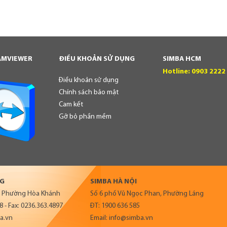
EAMVIEWER
ĐIỀU KHOẢN SỬ DỤNG
SIMBA HCM
Hotline: 0903 2222
Điều khoản sử dụng
Chính sách bảo mật
Cam kết
Gỡ bỏ phần mềm
NG
SIMBA HÀ NỘI
g, Phường Hòa Khánh
Số 6 phố Vũ Ngọc Phan, Phường Láng
8 - Fax: 0236.363.4897
ĐT: 1900 636 585
ba.vn
Email: info@simba.vn