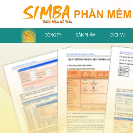
.
CÔNG TY
SẢN PHẨM
DỊCH VỤ