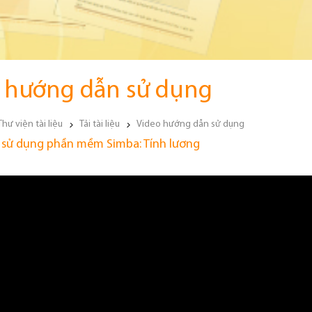
 hướng dẫn sử dụng
Thư viện tài liệu
Tải tài liệu
Video hướng dẫn sử dụng
sử dụng phần mềm Simba: Tính lương