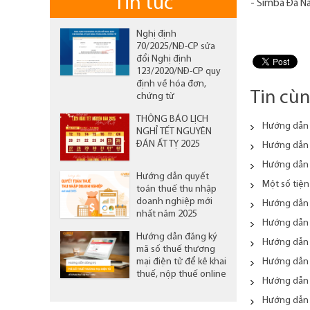
Tin tức
- Simba Đà Nẵ
Nghị định
70/2025/NĐ-CP sửa
đổi Nghị định
123/2020/NĐ-CP quy
định về hóa đơn,
Tin cù
chứng từ
THÔNG BÁO LỊCH
Hướng dẫn 
NGHỈ TẾT NGUYÊN
ĐÁN ẤT TỴ 2025
Hướng dẫn 
Hướng dẫn 
Hướng dẫn quyết
Một số tiện
toán thuế thu nhập
doanh nghiệp mới
Hướng dẫn
nhất năm 2025
Hướng dẫn 
Hướng dẫn đăng ký
Hướng dẫn 
mã số thuế thương
Hướng dẫn 
mại điện tử để kê khai
thuế, nộp thuế online
Hướng dẫn 
Hướng dẫn 