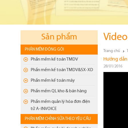
Video
Sản phẩm
PHẦN MỀM ĐÓNG GÓI
Trang chủ
Hướng dẫn 
Phần mềm kế toán TMDV
28/01/2016
Phần mềm kế toán TMDV&SX-XD
Phần mềm kế toán máy
Phần mềm QL kho & bán hàng
Phần mềm quản lý hóa đơn điện
tử A-INVOICE
PHẦN MỀM CHỈNH SỬA THEO YÊU CẦU