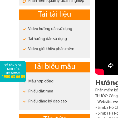
Phần mềm quản lý doanh nghiệp
Tải tài liệu
Video hướng dẫn sử dụng
Tải hướng dẫn sử dụng
Video giới thiệu phần mềm
Tải biểu mẫu
SỐ TỔNG ĐÀI
MỚI CỦA
SIMBAHCM:
1900 63 66 89
Mẫu hợp đồng
Hướng
Phần mềm kế 
Phiếu đặt mua
THUỘC: Công 
Phiếu đăng ký đào tạo
- Website: w
- Simba Hồ Ch
- Simba Hà Nộ