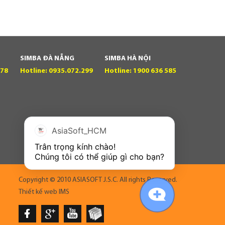
SIMBA ĐÀ NẴNG
SIMBA HÀ NỘI
 78
Hotline: 0935.072.299
Hotline: 1900 636 585
AsiaSoft_HCM
Trân trọng kính chào!

Chúng tôi có thể giúp gì cho bạn?
Copyright © 2010 ASIASOFT J.S.C. All rights Reserved.
Thiết kế web
IMS