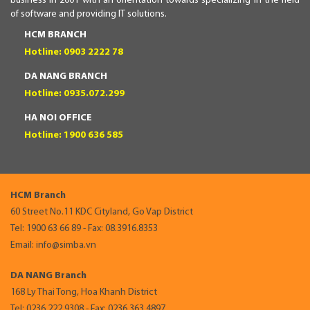
business in 2001 with an orientation towards specializing in the field
of software and providing IT solutions.
HCM BRANCH
Hotline: 0903 2222 78
DA NANG BRANCH
Hotline: 0935.072.299
HA NOI OFFICE
Hotline: 1900 636 585
HCM Branch
60 Street No.11 KDC Cityland, Go Vap District
Tel: 1900 63 66 89 - Fax: 08.3916.8353
Email: info@simba.vn
DA NANG Branch
168 Ly Thai Tong, Hoa Khanh District
Tel: 0236.222.9308 - Fax: 0236.363.4897