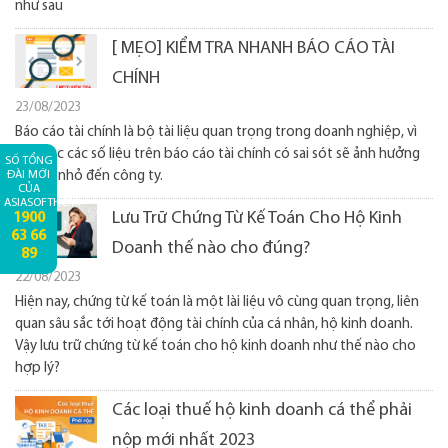
như sau
[ MẸO] KIỂM TRA NHANH BÁO CÁO TÀI
CHÍNH
23/08/2023
Báo cáo tài chính là bộ tài liệu quan trọng trong doanh nghiệp, vì
vậy việc các số liệu trên báo cáo tài chính có sai sót sẽ ảnh hưởng
SỐ TỔNG
ĐÀI MỚI
không nhỏ đến công ty.
CỦA
ASIASOFTHCM:
Lưu Trữ Chứng Từ Kế Toán Cho Hộ Kinh
1900
63 66
Doanh thế nào cho đúng?
89
22/08/2023
Hiện nay, chứng từ kế toán là một lài liệu vô cùng quan trọng, liên
quan sâu sắc tới hoạt động tài chính của cá nhân, hộ kinh doanh.
Vậy lưu trữ chứng từ kế toán cho hộ kinh doanh như thế nào cho
hợp lý?
Các loại thuế hộ kinh doanh cá thể phải
nộp mới nhất 2023