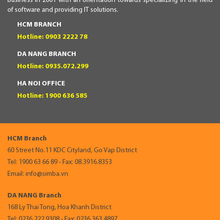
business in 2001 with an orientation towards specializing in the field
of software and providing IT solutions.
HCM BRANCH
Hotline: 0903 2222 78
DA NANG BRANCH
Hotline: 0935.072.299
HA NOI OFFICE
Hotline: 1900 636 585
HCM Branch
60 Street No.11 KDC Cityland, Go Vap District
Tel: 1900 63 66 89 - Fax: 08.3916.8353
Email: info@simba.vn
DA NANG Branch
168 Ly Thai Tong, Hoa Khanh District
Tel: 0236.222.9308 - Fax: 0236.363.4897