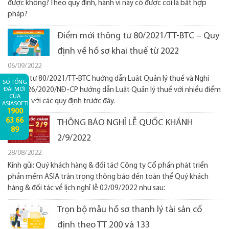
được không? Theo quy định, hành vi này có được coi là bất hợp
pháp?
Điểm mới thông tư 80/2021/TT-BTC – Quy
định về hồ sơ khai thuế từ 2022
06/09/2022
Thông tư 80/2021/TT-BTC hướng dẫn Luật Quản lý thuế và Nghị
SỐ TỔNG
ĐÀI MỚI
định 126/2020/NĐ-CP hướng dẫn Luật Quản lý thuế với nhiều điểm
CỦA
mới so với các quy định trước đây.
ASIASOFTHCM:
1900
63 66
THÔNG BÁO NGHỈ LỄ QUỐC KHÁNH
89
2/9/2022
28/08/2022
Kính gửi: Quý khách hàng & đối tác! Công ty Cổ phần phát triển
phần mềm ASIA trân trọng thông báo đến toàn thể Quý khách
hàng & đối tác về lịch nghỉ lễ 02/09/2022 như sau:
Trọn bộ mẫu hồ sơ thanh lý tài sản cố
định theo TT 200 và 133