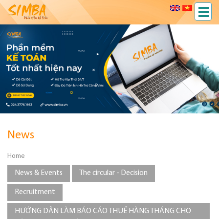
News
Home
News & Events
The circular - Decision
Recruitment
HƯỚNG DẪN LÀM BÁO CÁO THUẾ HÀNG THÁNG CHO