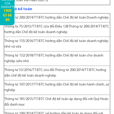
mực kế toán Việt Nam (đợt 5)
CỦA
ASIASOFTHCM:
Chế độ kế toán
1900
63 66
Thông tư 200/2014/TT-BTC
hướng dẫn Chế độ kế toán Doanh nghiệp
89
Thông tư 75/2015/TT-BTC
sửa đổi Điều 128 Thông tư 200/2014/TT-BTC
hướng dẫn Chế độ kế toán doanh nghiệp
Thông tư 133/2016/TT-BTC
hướng dẫn Chế độ kế toán doanh nghiệp
nhỏ và vừa
Thông tư 132/2018/TT-BTC
hướng dẫn Chế độ kế toán cho doanh
nghiệp siêu nhỏ
Thông tư 53/2016/TT-BTC
sửa đổi Thông tư 200/2014/TT-BTC hướng
dẫn chế độ kế toán doanh nghiệp
Thông tư 107/2017/TT-BTC
hướng dẫn Chế độ kế toán hành chính, sự
nghiệp
Thông tư 181/2015/TT-BTC
Chế độ kế toán áp dụng đối với Quỹ Hoán
đổi danh mục
Thông tư 199/2014/TT-BTC
về hướng dẫn kế toán áp dụng đối với