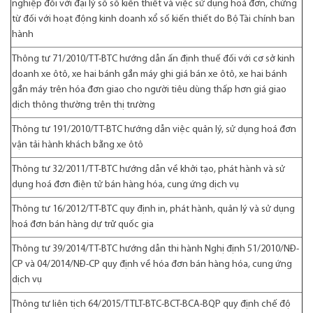
nghiệp đối với đại lý sổ số kiến thiết và việc sử dụng hoá đơn, chứng
từ đối với hoạt động kinh doanh xổ số kiến thiết do Bộ Tài chính ban
hành
Thông tư 71/2010/TT-BTC
hướng dẫn ấn định thuế đối với cơ sở kinh
doanh xe ôtô, xe hai bánh gắn máy ghi giá bán xe ôtô, xe hai bánh
gắn máy trên hóa đơn giao cho người tiêu dùng thấp hơn giá giao
dịch thông thường trên thị trường
Thông tư 191/2010/TT-BTC
hướng dẫn việc quản lý, sử dụng hoá đơn
vận tải hành khách bằng xe ôtô
Thông tư 32/2011/TT-BTC
hướng dẫn về khởi tạo, phát hành và sử
dụng hoá đơn điện tử bán hàng hóa, cung ứng dịch vụ
Thông tư 16/2012/TT-BTC
quy định in, phát hành, quản lý và sử dụng
hoá đơn bán hàng dự trữ quốc gia
Thông tư 39/2014/TT-BTC
hướng dẫn thi hành Nghị định 51/2010/NĐ-
CP và 04/2014/NĐ-CP quy định về hóa đơn bán hàng hóa, cung ứng
dịch vụ
Thông tư liên tịch 64/2015/TTLT-BTC-BCT-BCA-BQP
quy định chế độ