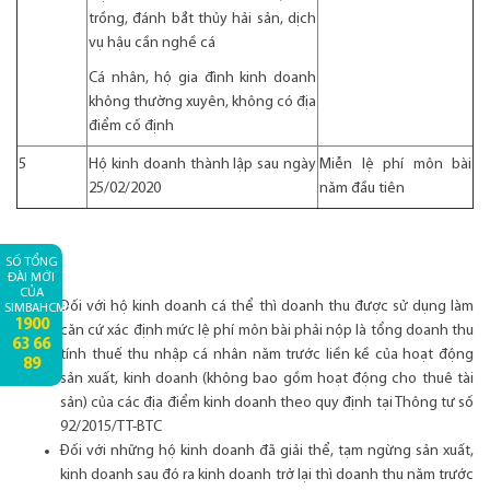
trồng, đánh bắt thủy hải sản, dịch
vụ hậu cần nghề cá
Cá nhân, hộ gia đình kinh doanh
không thường xuyên, không có địa
điểm cố định
5
Hộ kinh doanh thành lập sau ngày
Miễn lệ phí môn bài
25/02/2020
năm đầu tiên
Lưu ý:
SỐ TỔNG
ĐÀI MỚI
CỦA
Đối với hộ kinh doanh cá thể thì doanh thu được sử dụng làm
SIMBAHCM:
1900
căn cứ xác định mức lệ phí môn bài phải nộp là tổng doanh thu
63 66
tính thuế thu nhập cá nhân năm trước liền kề của hoạt động
89
sản xuất, kinh doanh (không bao gồm hoạt động cho thuê tài
sản) của các địa điểm kinh doanh theo quy định tại Thông tư số
92/2015/TT-BTC
Đối với những hộ kinh doanh đã giải thể, tạm ngừng sản xuất,
kinh doanh sau đó ra kinh doanh trở lại thì doanh thu năm trước