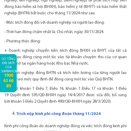
nghiệp, lâm nghiệp, ngư nghiệp, diêm nghiệp) sẽ phải trích nộp tiền
đóng bảo hiểm xã hội (BHXH), bảo hiểm y tế (BHYT) và bảo hiểm thất
nghiệp (BHTN) bắt buộc cho tháng 11/2024 như sau:
- Mức trích đóng đối với doanh nghiệp và người lao động:
- Thời hạn đóng chậm nhất là: Chủ nhật, ngày 30/11/2024.
- Phương thức đóng:
+ Doanh nghiệp chuyển tiền trích đóng BHXH và BHYT của tất cả
người lao động cùng một lúc vào tài khoản chuyên thu của cơ quan
SỐ TỔNG
ĐÀI MỚI
BHXH mở tại ngân hàng hoặc Kho bạc Nhà nước.
CỦA
SIMBAHCM:
+ Doanh nghiệp đóng BHTN và trích tiền lương của từng người lao
1900
động theo mức quy định để đóng cùng một lúc vào Quỹ BHTN.
63 66
89
(Căn cứ khoản 1 Điều 7, Điều 16, khoản 1 Điều 17 và khoản 1 Điều
19 Quyết định 595/QĐ-BHXH ngày 14/4/2017 được sửa đổi, bổ sung
bởi khoản 5 Điều 2 Quyết định 490/QĐ-BHXH ngày 28/3/2023)
Trích nộp kinh phí công đoàn tháng 11/2024
Kinh phí công đoàn do doanh nghiệp đóng và việc trích đóng kinh phí