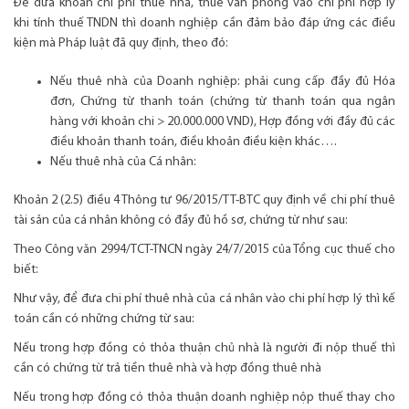
Để đưa khoản chi phí thuê nhà, thuê văn phòng vào chi phí hợp lý
khi tính thuế TNDN thì doanh nghiệp cần đảm bảo đáp ứng các điều
kiện mà Pháp luật đã quy định, theo đó:
Nếu thuê nhà của Doanh nghiệp: phải cung cấp đầy đủ Hóa
đơn, Chứng từ thanh toán (chứng từ thanh toán qua ngân
hàng với khoản chi > 20.000.000 VND), Hợp đồng với đầy đủ các
điều khoản thanh toán, điều khoản điều kiện khác….
Nếu thuê nhà của Cá nhân:
Khoản 2 (2.5) điều 4 Thông tư 96/2015/TT-BTC quy định về chi phí thuê
tài sản của cá nhân không có đầy đủ hồ sơ, chứng từ như sau:
Theo Công văn 2994/TCT-TNCN ngày 24/7/2015 của Tổng cục thuế cho
biết:
Như vậy, để đưa chi phí thuê nhà của cá nhân vào chi phí hợp lý thì kế
toán cần có những chứng từ sau:
Nếu trong hợp đồng có thỏa thuận chủ nhà là người đi nộp thuế thì
cần có chứng từ trả tiền thuê nhà và hợp đồng thuê nhà
Nếu trong hợp đồng có thỏa thuận doanh nghiệp nộp thuế thay cho