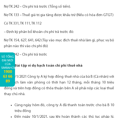
Nợ TK 242 – Chi phí trả trước (Tổng số tiền).
Nợ TK 133 – Thuế giá trị gia tăng được khấu trừ (Nếu có hóa đơn GTGT)
Có TK 331, TK 111, TK 112
– Định kỳ phân bổ khoản chi phí trả trước đó:
Nợ TK 154, 627, 641, 642 (Tùy vào mục đích thuê nhà làm gì, phục vụ bộ
phận nào thì vào chi phí đó)
Có TK 242 – Chi phí trả trước
SỐ TỔNG
ĐÀI MỚI
CỦA
Bài tập ví dụ hạch toán chi phí thuê nhà
SIMBAHCM:
1900
63 66
Ngày 1/1/2021 Công ty A ký hợp đồng thuê nhà của bà B (Cá nhân) với
89
mục đích làm văn phòng có thời hạn 12 tháng, mỗi tháng 10 triệu
đồng và trên hợp đồng có thỏa thuận bên A sẽ phải nộp các loại thuế
thay chủ nhà.
Cùng ngày hôm đó, công ty A đã thanh toán trước cho bà B 10
triệu đồng
Đến ngày 10/1/2021, sau khi hoàn thành các thủ tục pháp lý,