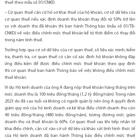
thuế theo mẫu số 01/CNKD.
– Cơ quan thuế căn cứ hồ sơ khai thuế của hộ khoán, cơ sở dữ liệu của
cơ quan thuế nếu xác định doanh thu khoán thay đổi từ 50% trở lên
so với doanh thu đã khoán thì ban hành Thông báo (mẫu số 01/TB-
CNKD) về việc điều chỉnh mức thuế khoán kể từ thời điểm có thay đổi
trong năm tính thuế.
Trường hợp qua cơ sở dữ liệu của cơ quan thuế, số liệu xác minh, kiểm
tra, thanh tra, cơ quan thuế có căn cứ xác định hộ khoán không đáp
ứng điều kiện để được điều chỉnh mức thuế khoán theo quy định
thì cơ quan thuế ban hành Thông báo về việc không điều chỉnh mức
thuế khoán.
Ví dụ: Hộ kinh doanh của ông A đang nộp thuế khoán hàng tháng trên
mức doanh thu là 100 triệu đồng/tháng (1,2 tỷ đồng/năm). Trong năm
2023 do đã cao tuổi và không có người quản lý nên ông A quyết định
giảm quy mô của hộ kinh doanh và kê khai điều chỉnh doanh thu còn
40 triệu đồng/tháng (480 triệu đồng/năm), tương đương mức giảm
doanh thu và thuế khoán là 60%. Cơ quan thuế sau khi tiếp nhận tờ
khai điều chỉnh, căn cứ vào cơ sở dữ liệu và khảo sát tình hình thực tế
của Hộ kinh doanh đã ban hành Thông báo điều chỉnh mức thuế