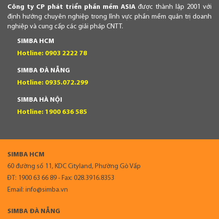
Công ty CP phát triển phần mềm ASIA
được thành lập 2001 với
định hướng chuyên nghiệp trong lĩnh vực phần mềm quản trị doanh
nghiệp và cung cấp các giải pháp CNTT.
SIMBA HCM
Hotline: 0903 2222 78
SIMBA ĐÀ NẴNG
Hotline: 0935.072.299
SIMBA HÀ NỘI
Hotline: 1900 636 585
SIMBA HCM
60 đường số 11, KDC Cityland, Phường Gò Vấp
ĐT: 1900 63 66 89 - Fax: 028.3916.8353
Email: info@simba.vn
SIMBA ĐÀ NẴNG