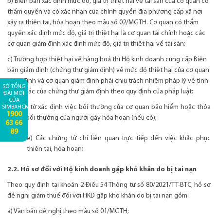
b) Biên bản xác định mức độ, giá trị thiệt hại về tài sản của cơ quan có
thẩm quyền và có xác nhận của chính quyền địa phương cấp xã nơi
xảy ra thiên tai, hỏa hoạn theo mẫu số 02/MGTH. Cơ quan có thẩm
quyền xác định mức độ, giá trị thiệt hại là cơ quan tài chính hoặc các
cơ quan giám định xác định mức độ, giá trị thiệt hại về tài sản;
c) Trường hợp thiệt hại về hàng hoá thì Hộ kinh doanh cung cấp Biên
bản giám định (chứng thư giám định) về mức độ thiệt hại của cơ quan
giám định và cơ quan giám định phải chịu trách nhiệm pháp lý về tính
SỐ TỔNG
chính xác của chứng thư giám định theo quy định của pháp luật;
ĐÀI MỚI
CỦA
đ) Giấy tờ xác định việc bồi thường của cơ quan bảo hiểm hoặc thỏa
SIMBAHCM:
1900
thuận bồi thường của người gây hỏa hoạn (nếu có);
63 66
89
e) Các chứng từ chi liên quan trực tiếp đến việc khắc phục
thiên tai, hỏa hoạn;
2.2. Hồ sơ đối với Hộ kinh doanh gặp khó khăn do bị tai nạn
Theo quy định tại khoản 2 Điều 54 Thông tư số 80/2021/TT-BTC, hồ sơ
đề nghị giảm thuế đối với HKD gặp khó khăn do bị tai nạn gồm:
a) Văn bản đề nghị theo mẫu số 01/MGTH;